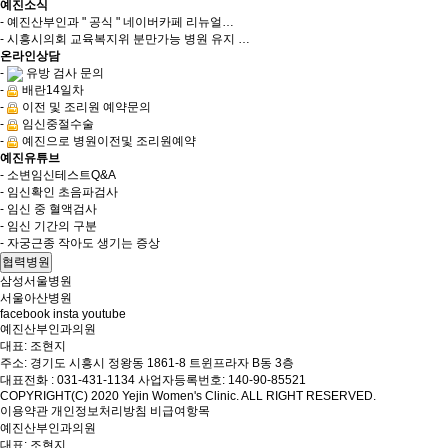
예진소식
- 예진산부인과 " 공식 " 네이버카페 리뉴얼…
- 시흥시의회 교육복지위 분만가능 병원 유지 …
온라인상담
-
유방 검사 문의
-
배란14일차
-
이전 및 조리원 예약문의
-
임신중절수술
-
예진으로 병원이전및 조리원예약
예진유튜브
- 소변임신테스트Q&A
- 임신확인 초음파검사
- 임신 중 혈액검사
- 임신 기간의 구분
- 자궁근종 작아도 생기는 증상
협력병원
삼성서울병원
서울아산병원
facebook
insta
youtube
예진산부인과의원
대표
: 조현지
주소
: 경기도 시흥시 정왕동 1861-8 트윈프라자 B동 3층
대표전화
: 031-431-1134
사업자등록번호
: 140-90-85521
COPYRIGHT(C) 2020 Yejin Women's Clinic. ALL RIGHT RESERVED.
이용약관
개인정보처리방침
비급여항목
예진산부인과의원
대표
: 조현지