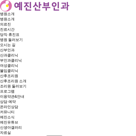
병원소개
병원소개
의료진
진료시간
당직·휴진표
병원 둘러보기
오시는 길
산부인과
산과클리닉
부인과클리닉
여성클리닉
불임클리닉
산후조리원
산후조리원 소개
조리원 둘러보기
프로그램
이용약관&안내
상담·예약
온라인상담
커뮤니티
예진소식
예진유튜브
신생아갤러리
자료실