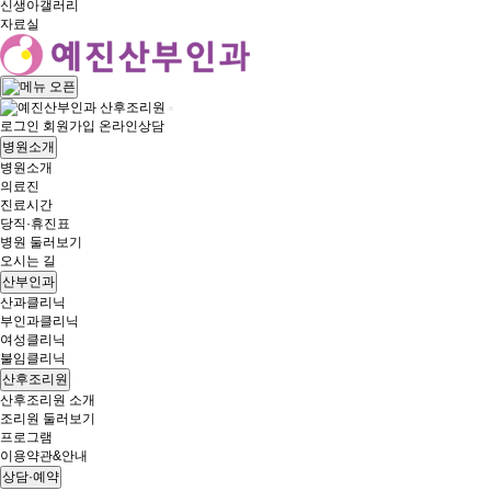
신생아갤러리
자료실
산후조리원
로그인
회원가입
온라인상담
병원소개
병원소개
의료진
진료시간
당직·휴진표
병원 둘러보기
오시는 길
산부인과
산과클리닉
부인과클리닉
여성클리닉
불임클리닉
산후조리원
산후조리원 소개
조리원 둘러보기
프로그램
이용약관&안내
상담·예약