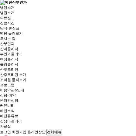
병원소개
병원소개
의료진
진료시간
당직·휴진표
병원 둘러보기
오시는 길
산부인과
산과클리닉
부인과클리닉
여성클리닉
불임클리닉
산후조리원
산후조리원 소개
조리원 둘러보기
프로그램
이용약관&안내
상담·예약
온라인상담
커뮤니티
예진소식
예진유튜브
신생아갤러리
자료실
로그인
회원가입
온라인상담
전체메뉴