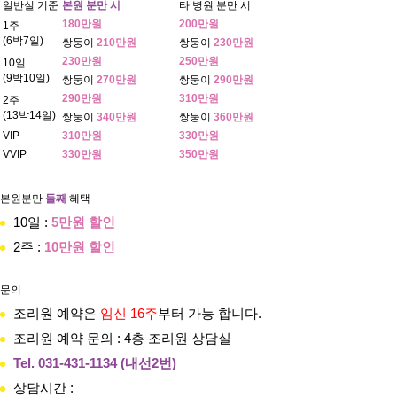
일반실 기준
본원 분만 시
타 병원 분만 시
180만원
200만원
1주
(6박7일)
쌍둥이
210만원
쌍둥이
230만원
230만원
250만원
10일
(9박10일)
쌍둥이
270만원
쌍둥이
290만원
290만원
310만원
2주
(13박14일)
쌍둥이
340만원
쌍둥이
360만원
VIP
310만원
330만원
VVIP
330만원
350만원
본원분만
둘째
혜택
10일 :
5만원 할인
2주 :
10만원 할인
문의
조리원 예약은
임신 16주
부터 가능 합니다.
조리원 예약 문의 : 4층 조리원 상담실
Tel. 031-431-1134 (내선2번)
상담시간 :