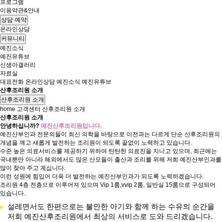
프로그램
이용약관&안내
상담·예약
온라인상담
커뮤니티
예진소식
예진유튜브
신생아갤러리
자료실
대표전화
온라인상담
예진소식
예진유튜브
산후조리원 소개
산후조리원 소개
home
고객센터
산후조리원 소개
산후조리원 소개
안녕하십니까?
예진산후조리원입니다.
예진산부인과 전문의들이 최신 의학을 바탕으로 이전과는 다르게 단순 산후조리원의
개념을 깨고 새롭게 발전하는 조리원이 되도록 끝없이 노력하고 있습니다.
수준 높은 의료서비스를 제공하기 위하여 탄탄한 의료진을 지니고 있으며, 최근에는
국내뿐만 아니라 해외에서도 많은 산모들이 출산과 조리를 위해 저희 예진산부인과를
많이 찾아 주고 계십니다.
이런 성원에 힘입어 더욱 더 발전하는 예진산부인과가 되도록 노력하겠습니다.
조리원 4층 전층으로 이루어져 있으며 Vip 1룸,vvip 2룸, 일반실 15룸으로 구성되어
있습니다.
설레면서도 한편으로는 불안한 아기와 함께 하는 수유의 순간을
저희 예진산후조리원에서 최상의 서비스로 도와 드리겠습니다.