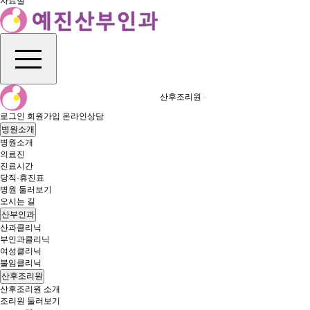
자료실
산후조리원
로그인
회원가입
온라인상담
병원소개
병원소개
의료진
진료시간
당직·휴진표
병원 둘러보기
오시는 길
산부인과
산과클리닉
부인과클리닉
여성클리닉
불임클리닉
산후조리원
산후조리원 소개
조리원 둘러보기