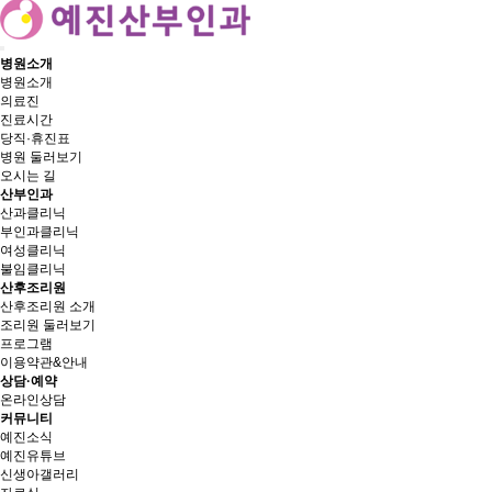
병원소개
병원소개
의료진
진료시간
당직·휴진표
병원 둘러보기
오시는 길
산부인과
산과클리닉
부인과클리닉
여성클리닉
불임클리닉
산후조리원
산후조리원 소개
조리원 둘러보기
프로그램
이용약관&안내
상담·예약
온라인상담
커뮤니티
예진소식
예진유튜브
신생아갤러리