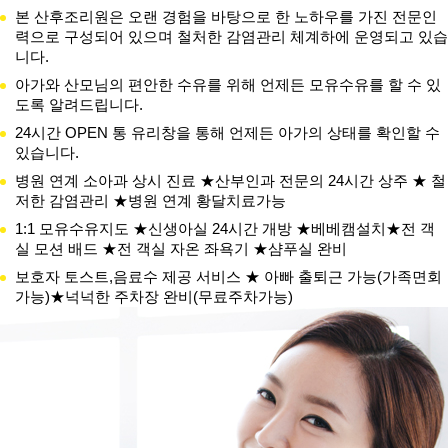
본 산후조리원은 오랜 경험을 바탕으로 한 노하우를 가진 전문인
력으로 구성되어 있으며 철처한 감염관리 체계하에 운영되고 있습
니다.
아가와 산모님의 편안한 수유를 위해 언제든 모유수유를 할 수 있
도록 알려드립니다.
24시간 OPEN 통 유리창을 통해 언제든 아가의 상태를 확인할 수
있습니다.
병원 연계 소아과 상시 진료 ★산부인과 전문의 24시간 상주 ★ 철
저한 감염관리 ★병원 연계 황달치료가능
1:1 모유수유지도 ★신생아실 24시간 개방 ★베베캠설치★전 객
실 모션 배드 ★전 객실 자온 좌욕기 ★샴푸실 완비
보호자 토스트,음료수 제공 서비스 ★ 아빠 출퇴근 가능(가족면회
가능)★넉넉한 주차장 완비(무료주차가능)