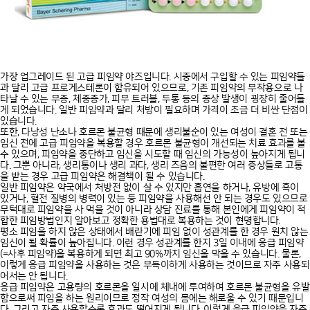
가장 업그레이드 된 고급 피임약 야즈입니다. 시중에서 구입할 수 있는 피임약들
과 달리 고급 프로게스테론이 함유되어 있으므로, 기존 피임약의 부작용으로 나
타날 수 있는 부종, 체중증가, 피부 트러블, 두통 등의 증상 발생이 굉장히 줄어들
게 되었습니다. 일반 피임약과 달리 처방이 필요하며 가격이 조금 더 비싼 단점이
있습니다.
또한, 다낭성 난소나 호르몬 불균형 때문에 생리불순이 있는 여성이 결혼 전 또는
임신 전에 고급 피임약을 복용할 경우 호르몬 불균형이 개선되는 치료 효과를 볼
수 있으며, 피임약을 중단하고 임신을 시도할 때 임신의 가능성이 높아지게 됩니
다. 그뿐 아니라, 생리통이나 생리 과다, 생리 즈음의 불편한 여러 증상들로 고통
을 받는 경우 고급 피임약은 해결책이 될 수 있습니다.
일반 피임약은 약국에서 처방전 없이 살 수 있지만 흡연을 하거나, 유방에 혹이
있거나, 혈전 질병의 병력이 있는 등 피임약을 사용해선 안 되는 경우도 있으므로
무턱대로 피임약을 사 먹을 것이 아니라 상담 진료를 통해 본인에게 피임약이 적
합한 피임방법인지 알아보고 정확한 용법대로 복용하는 것이 현명합니다.
평소 피임을 하지 않은 상태에서 배란기에 피임 없이 성관계를 한 경우 원치 않는
임신이 될 확률이 높아집니다. 이런 경우 성관계를 한지 3일 이내에 응급 피임약
(=사후 피임약)을 복용하게 되면 최고 90%까지 임신을 막을 수 있습니다. 물론,
이렇게 응급 피임약을 사용하는 것은 부득이하게 사용하는 것이므로 자주 사용되
어서는 안 됩니다.
응급 피임약은 고용량의 호르몬을 일시에 체내에 투여하여 호르몬 불균형을 유발
함으로써 피임을 하는 원리이므로 정작 여성의 몸에는 해로울 수 있기 때문입니
다. 그리고 자주 사용할수록 효과도 떨어지게 됩니다. 이렇게 응급 피임약을 자주