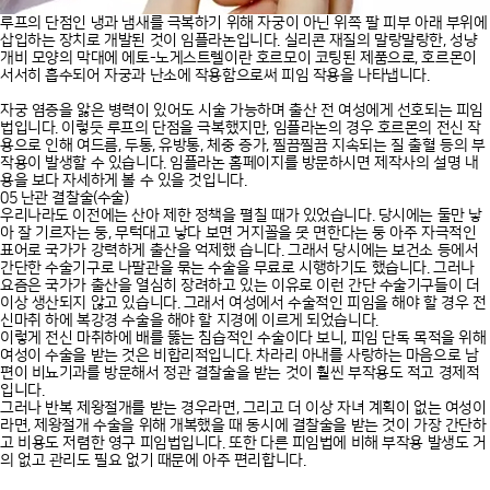
루프의 단점인 냉과 냄새를 극복하기 위해 자궁이 아닌 위쪽 팔 피부 아래 부위에
삽입하는 장치로 개발된 것이 임플라논입니다. 실리콘 재질의 말랑말랑한, 성냥
개비 모양의 막대에 에토-노게스트렐이란 호르모이 코팅된 제품으로, 호르몬이
서서히 흡수되어 자궁과 난소에 작용함으로써 피임 작용을 나타냅니다.
자궁 염증을 앓은 병력이 있어도 시술 가능하며 출산 전 여성에게 선호되는 피임
법입니다. 이렇듯 루프의 단점을 극복했지만, 임플라논의 경우 호르몬의 전신 작
용으로 인해 여드름, 두통, 유방통, 체중 증가, 찔끔찔끔 지속되는 질 출혈 등의 부
작용이 발생할 수 있습니다. 임플라논 홈페이지를 방문하시면 제작사의 설명 내
용을 보다 자세하게 볼 수 있을 것입니다.
05 난관 결찰술(수술)
우리나라도 이전에는 산아 제한 정책을 펼칠 때가 있었습니다. 당시에는 둘만 낳
아 잘 기르자는 둥, 무턱대고 낳다 보면 거지꼴을 못 면한다는 둥 아주 자극적인
표어로 국가가 강력하게 출산을 억제했 습니다. 그래서 당시에는 보건소 등에서
간단한 수술기구로 나팔관을 묶는 수술을 무료로 시행하기도 했습니다. 그러나
요즘은 국가가 출산을 열심히 장려하고 있는 이유로 이런 간단 수술기구들이 더
이상 생산되지 않고 있습니다. 그래서 여성에서 수술적인 피임을 해야 할 경우 전
신마취 하에 복강경 수술을 해야 할 지경에 이르게 되었습니다.
이렇게 전신 마취하에 배를 뚫는 침습적인 수술이다 보니, 피임 단독 목적을 위해
여성이 수술을 받는 것은 비합리적입니다. 차라리 아내를 사랑하는 마음으로 남
편이 비뇨기과를 방문해서 정관 결찰술을 받는 것이 훨씬 부작용도 적고 경제적
입니다.
그러나 반복 제왕절개를 받는 경우라면, 그리고 더 이상 자녀 계획이 없는 여성이
라면, 제왕절개 수술을 위해 개복했을 때 동시에 결찰술을 받는 것이 가장 간단하
고 비용도 저렴한 영구 피임법입니다. 또한 다른 피임법에 비해 부작용 발생도 거
의 없고 관리도 필요 없기 때문에 아주 편리합니다.