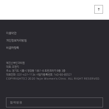
이용약관
개인정보처리방침
비급여항목
예진산부인과의원
대표
: 조현지
주소
: 경기도 시흥시 정왕동 1861-8 트윈프라자 B동 3층
대표전화
: 031-431-1134
사업자등록번호
: 140-90-85521
COPYRIGHT(C) 2020 Yejin Women's Clinic. ALL RIGHT RESERVED.
협력병원