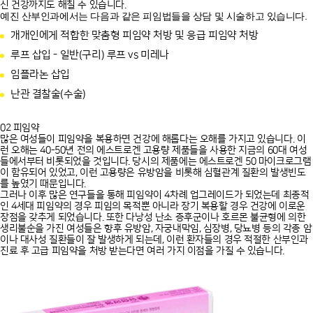
신 건강까지도 해칠 수 있습니다.
예진 산부인과에서는 다음과 같은 피임법들을 상담 및 시술하고 있습니다.
개개인에게 적합한 맞춤형 피임약 처방 및 응급 피임약 처방
루프 삽입 - 일반(구리) 루프 vs 미레나
임플라논 삽입
난관 결찰술(수술)
02 피임약
많은 여성들이 피임약을 복용하면 건강에 해롭다는 오해를 가지고 있습니다. 이
런 오해는 40-50년 전의 에스트로겐 고용량 제품들을 사용한 지금의 60대 여성
들에서부터 비롯되었을 것입니다. 당시의 제품에는 에스트로겐 50 마이크로그램
이 함유되어 있었고, 이런 고용량은 유방암을 비롯해 심혈관계 질환의 발생빈도
를 높였기 때문입니다.
그러나 이후 많은 연구들을 통해 피임약이 4차례 업그레이드가 되었는데 최종적
인 4세대 피임약의 경우 피임의 목적뿐 아니라 장기 복용할 경우 건강에 이로운
장점을 갖추게 되었습니다. 또한 다낭성 난소 증후군이나 호르몬 불균형에 의한
생리불순을 가진 여성들은 향후 유방암, 자궁내막임, 심장병, 당뇨병 등의 각종 암
이나 대사성 질환들이 잘 발생하게 되는데, 이런 환자들의 경우 적절한 산부인과
진료 후 고급 피임약을 처방 받는다면 여러 가지 이점을 가질 수 있습니다.