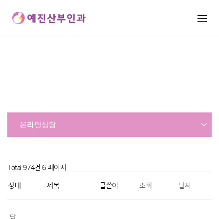
온라인상담
상담·예약
온라인상담
온라인상담
Total 974건
6 페이지
상태
제목
글쓴이
조회
날짜
답