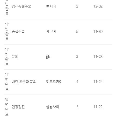
변
임신중절수술
현지니
2
12-02
완
료
답
변
중절수술
가냐뎌
5
11-30
완
료
답
변
문의
jjjk
2
11-28
완
료
답
변
배란 초음파 문의
히코오키이
4
11-24
완
료
답
변
건강검진
삼남사이
3
11-22
완
료